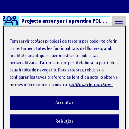
Logo Ágora
Projecte ensenyar i aprendre FOL – Aula 1
Saltar al contingut
Fem servir
cookies
pròpies i de tercers per poder-te oferir
correctament totes les funcionalitats del lloc web, amb
finalitats analítiques i per mostrar-te publicitat
Semestre 20231 - Aula 1
17 Gener, 2024
personalitzada d'acord amb un perfil elaborat a partir dels
17 Gener, 2024
teus hàbits de navegació. Pots acceptar, rebutjar o
configurar les teves preferències fent clic a sota, o obtenir-
ne més informació en la nostra
política de cookies.
Sobre mi
Publicat per
Publicat per
Paula Vidal Pradell
Visibilitat:
Data de publicació
29 abril, 2024 9:34 pm
el Sobre mi
Públic
-
17 Gen. 2024
-
comentari
Acceptar
Rebutjar