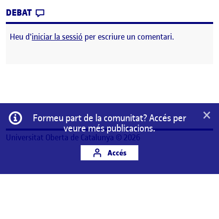
CONTRIBUTION
0
EL DESENVOLUPAMENT DE LA REVISTA – 
DEBAT
Heu d'
iniciar la sessió
per escriure un comentari.
×
Informació
Formeu part de la comunitat? Accés per
veure més publicacions.
Universitat Oberta de Catalunya © 2026
Accés
Aquest és un espai de treball personal d'un/a
estudiant de la Universitat Oberta de Catalunya.
Qualsevol contingut publicat en aquest espai és
responsabilitat del seu autor/a.