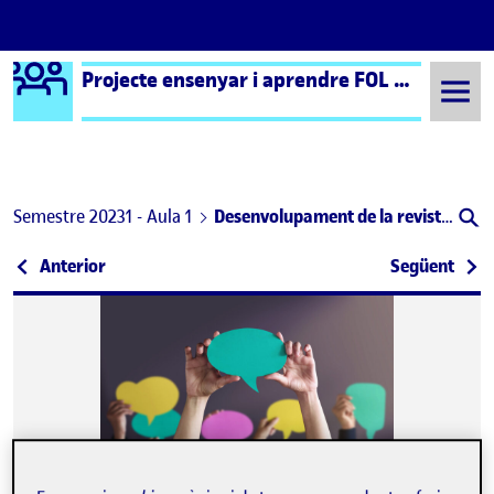
Logo Ágora
Projecte ensenyar i aprendre FOL – Aula 1
Saltar al contingut
Semestre 20231 - Aula 1
Desenvolupament de la revista – Competència comunicativa
Navegació d'entrades
: Desenvolupament de la revista – Competència dig
: Des
Anterior
Següent
Publicat per