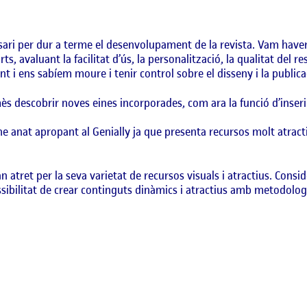
sari per dur a terme el desenvolupament de la revista. Vam have
s, avaluant la facilitat d’ús, la personalització, la qualitat del r
nt i ens sabíem moure i tenir control sobre el disseny i la publica
 descobrir noves eines incorporades, com ara la funció d’inserir 
m’he anat apropant al Genially ja que presenta recursos molt atrac
 atret per la seva varietat de recursos visuals i atractius. Consid
ssibilitat de crear continguts dinàmics i atractius amb metodolog