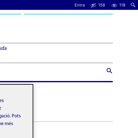
Entra
158
118
uda
les
t
gació. Pots
-ne més