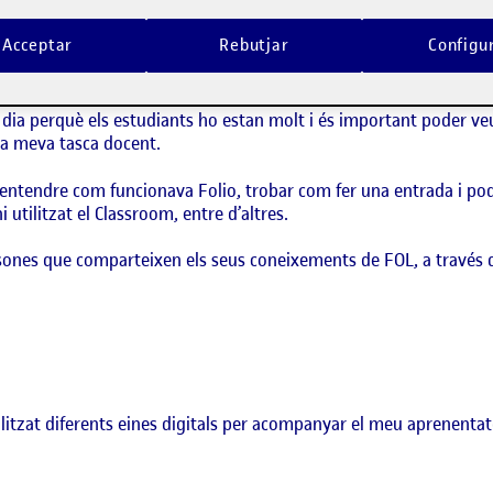
a per mi en cap moment de la vida i que arrel d’aquest màster he
Acceptar
Rebutjar
Configu
 que l’ús quedi reduït allò que necessites per desenvolupar la te
 no hi estic gens familiaritzada.
dia perquè els estudiants ho estan molt i és important poder veur
la meva tasca docent.
r entendre com funcionava Folio, trobar com fer una entrada i po
utilitzat el Classroom, entre d’altres.
ersones que comparteixen els seus coneixements de FOL, a través
ilitzat diferents eines digitals per acompanyar el meu aprenenta