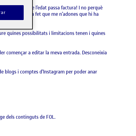
 descobert que l’edat passa factura! I no perquè
rar
va feina… doncs ha fet que me n’adones que hi ha
e quines possibilitats i limitacions tenen i quines
der començar a editar la meva entrada. Desconeixia
 de blogs i comptes d’Instagram per poder anar
tge dels continguts de FOL.