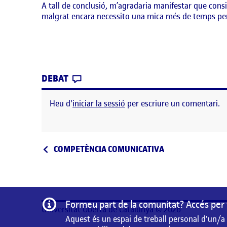
A tall de conclusió, m’agradaria manifestar que consid
malgrat encara necessito una mica més de temps per
CONTRIBUTION
0
EL COMPETÈNCIA DIGITAL
DEBAT
Heu d'
iniciar la sessió
per escriure un comentari.
Navegació d'entrades
Entrada anterior
COMPETÈNCIA COMUNICATIVA
Informació
Formeu part de la comunitat? Accés per 
Universitat Oberta de Catalunya © 2026
Aquest és un espai de treball personal d'un/a