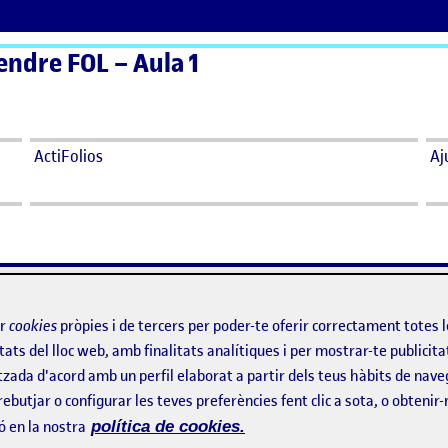
endre FOL – Aula 1
ActiFolios
Aj
ir
cookies
pròpies i de tercers per poder-te oferir correctament totes 
tats del lloc web, amb finalitats analítiques i per mostrar-te publicita
tzada d'acord amb un perfil elaborat a partir dels teus hàbits de nave
rebutjar o configurar les teves preferències fent clic a sota, o obtenir
ó en la nostra
política de cookies.