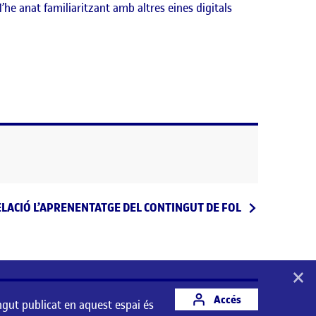
’he anat familiaritzant amb altres eines digitals
 següent
LACIÓ L’APRENENTATGE DEL CONTINGUT DE FOL
×
Accés
ngut publicat en aquest espai és