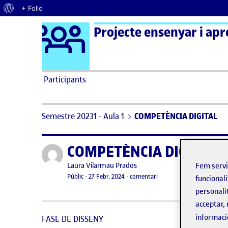
Quant al WordPress
+ Folio
Logo Ágora
Projecte ensenyar i apr
Saltar al contingut
Participants
Semestre 20231 - Aula 1
COMPETÈNCIA DIGITAL
COMPETÈNCIA DIGITAL
Publicat per
Publicat per
Fem serv
Laura Vilarmau Prados
Visibilitat:
Data de publicació
el COMPETÈNCIA DIGITAL
Públic
-
27 Febr. 2024
-
comentari
funcionali
personali
acceptar, 
informaci
FASE DE DISSENY