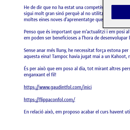
He de dir que no ha estat una competència complicad
sigui molt gran sinó perquè al no utilitzar-ne tant o
moltes eines noves d’aprenentatge que desconec i que
Penso que és important que m’actualitzi i em posi al 
em poden ser beneficioses a l’hora de desenvolupar 
Sense anar més lluny, he necessitat força estona pe
aquesta eina! Tampoc havia jugat mai a un Kahoot, ni 
És per això que em poso al dia, tot mirant altres p
enganxant el fil!
https://www.gaudintfol.com/inici
https://flippaconfol.com/
En relació això, em proposo acabar el curs havent ut