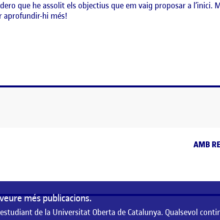
ero que he assolit els objectius que em vaig proposar a l’inici. M
 aprofundir-hi més!
Entrada
AMB RE
veure més publicacions.
 estudiant de la Universitat Oberta de Catalunya. Qualsevol conti