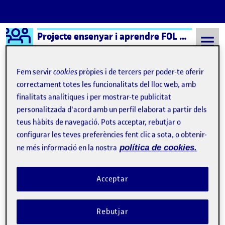
Logo Ágora
Projecte ensenyar i aprendre FOL – Aula 1
Saltar al contingut
Fem servir
cookies
pròpies i de tercers per poder-te oferir
correctament totes les funcionalitats del lloc web, amb
finalitats analítiques i per mostrar-te publicitat
Semestre 20231 - Aula 1
1 Març, 2024
personalitzada d'acord amb un perfil elaborat a partir dels
1 Març, 2024
teus hàbits de navegació. Pots acceptar, rebutjar o
configurar les teves preferències fent clic a sota, o obtenir-
ne més informació en la nostra
política de cookies.
Fase de disseny: competència digital
Publicat per
Publicat per
David Borrell Palau
Visibilitat:
Data de publicació
1 maig, 2024 11:55 am
el Fase de disseny: competència digita
Públic
-
1 Març 2024
-
comentari
Acceptar
Rebutjar