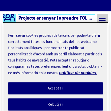
Logo Ágora
Projecte ensenyar i aprendre FOL – Aula 1
Saltar al contingut
Fem servir
cookies
pròpies i de tercers per poder-te oferir
correctament totes les funcionalitats del lloc web, amb
finalitats analítiques i per mostrar-te publicitat
Semestre 20231 - Aula 1
10 Març, 2024
personalitzada d'acord amb un perfil elaborat a partir dels
10 Març, 2024
teus hàbits de navegació. Pots acceptar, rebutjar o
configurar les teves preferències fent clic a sota, o obtenir-
ne més informació en la nostra
política de cookies.
Fase de disseny: aprenentatge del contingut de FOL
Publicat per
Publicat per
David Borrell Palau
Visibilitat:
Data de publicació
3 maig, 2024 9:49 am
el Fase de disseny: aprenentatge de
Públic
-
10 Març 2024
-
comentari
Acceptar
Rebutjar