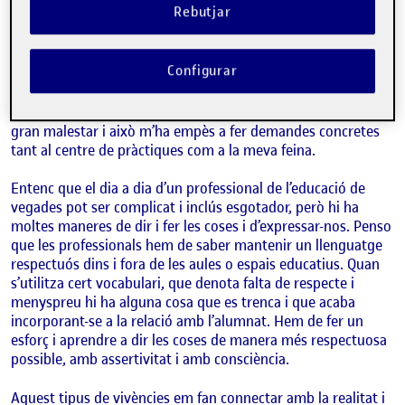
Rebutjar
En les darreres setmanes he viscut algunes situacions que
m’ha dut a fer una reflexió crítica i profunda sobre l’actitud
Configurar
que mantenim els professionals de l’educació envers els
alumnes o les persones que acompanyem. He presenciat
faltes de respecte cap als estudiants que m’han generat un
gran malestar i això m’ha empès a fer demandes concretes
tant al centre de pràctiques com a la meva feina.
Entenc que el dia a dia d’un professional de l’educació de
vegades pot ser complicat i inclús esgotador, però hi ha
moltes maneres de dir i fer les coses i d’expressar-nos. Penso
que les professionals hem de saber mantenir un llenguatge
respectuós dins i fora de les aules o espais educatius. Quan
s’utilitza cert vocabulari, que denota falta de respecte i
menyspreu hi ha alguna cosa que es trenca i que acaba
incorporant-se a la relació amb l’alumnat. Hem de fer un
esforç i aprendre a dir les coses de manera més respectuosa
possible, amb assertivitat i amb consciència.
Aquest tipus de vivències em fan connectar amb la realitat i