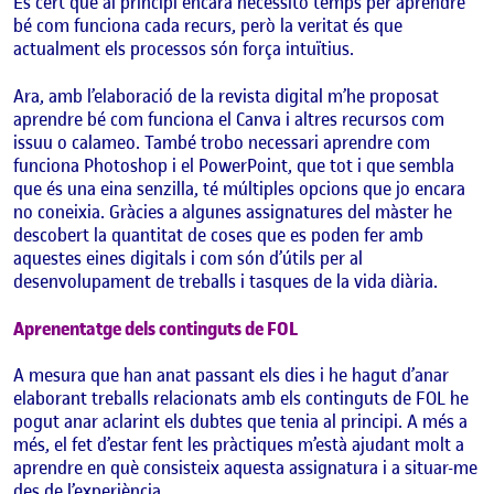
És cert que al principi encara necessito temps per aprendre
bé com funciona cada recurs, però la veritat és que
actualment els processos són força intuïtius.
Ara, amb l’elaboració de la revista digital m’he proposat
aprendre bé com funciona el Canva i altres recursos com
issuu o calameo. També trobo necessari aprendre com
funciona Photoshop i el PowerPoint, que tot i que sembla
que és una eina senzilla, té múltiples opcions que jo encara
no coneixia. Gràcies a algunes assignatures del màster he
descobert la quantitat de coses que es poden fer amb
aquestes eines digitals i com són d’útils per al
desenvolupament de treballs i tasques de la vida diària.
Aprenentatge dels continguts de FOL
A mesura que han anat passant els dies i he hagut d’anar
elaborant treballs relacionats amb els continguts de FOL he
pogut anar aclarint els dubtes que tenia al principi. A més a
més, el fet d’estar fent les pràctiques m’està ajudant molt a
aprendre en què consisteix aquesta assignatura i a situar-me
des de l’experiència.