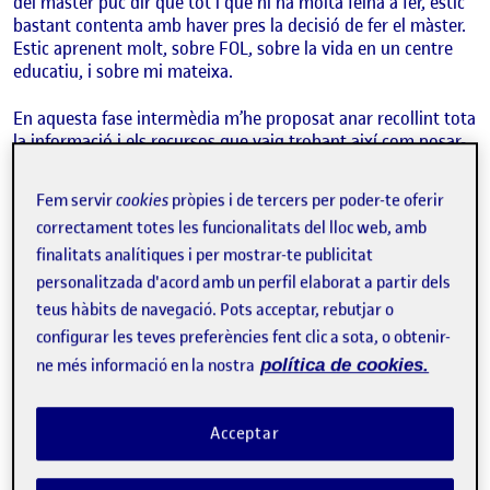
del màster puc dir que tot i que hi ha molta feina a fer, estic
bastant contenta amb haver pres la decisió de fer el màster.
Estic aprenent molt, sobre FOL, sobre la vida en un centre
educatiu, i sobre mi mateixa.
En aquesta fase intermèdia m’he proposat anar recollint tota
la informació i els recursos que vaig trobant així com posar-
me nous reptes per millorar com a futura docent. He pogut
anar revisant els coneixements que tenia i incorporar
Fem servir
cookies
pròpies i de tercers per poder-te oferir
informació nova que també m’està servint en l’àmbit
correctament totes les funcionalitats del lloc web, amb
personal. Estic prenent consciència de les possibilitats i dels
límits que hi ha durant el dia a dia dins una aula i tot el que
finalitats analítiques i per mostrar-te publicitat
comporta. Espero continuar aprenent i tenint la voluntat de
personalitzada d'acord amb un perfil elaborat a partir dels
plantejar-me nous reptes.
teus hàbits de navegació. Pots acceptar, rebutjar o
configurar les teves preferències fent clic a sota, o obtenir-
Dimensió ètica de la professió
ne més informació en la nostra
política de cookies.
En tot aquest temps he pogut reflexionar sobre el paper dels
docents dins i fora de l’aula. Gràcies a les pràctiques al centre
Acceptar
educatiu i a la feina feta en les diverses assignatures, he
pogut anar connectant acció amb teoria i això m’ha permès
ampliar algunes de les reflexions fetes prèviament.