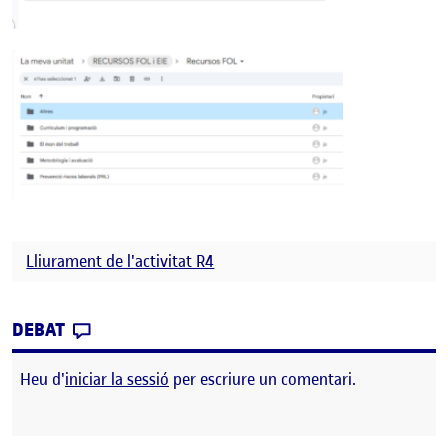
Lliurament de l'activitat R4
CONTRIBUTION
0
EL FASE DE DESENVOLUPAMENT: PROPOST
DEBAT
Heu d'
iniciar la sessió
per escriure un comentari.