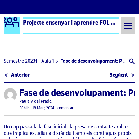
Logo Ágora
Projecte ensenyar i aprendre FOL – Aula 1
Saltar al contingut
Semestre 20231 - Aula 1
Fase de desenvolupament: Propostes de millora
Navegació d'entrades
: ESTAT DE LA QÜESTIÓ
: CI
Anterior
Següent
Fase de desenvolupament: Pro
Publicat per
Publicat per
Paula Vidal Pradell
Visibilitat:
Data de publicació
29 abril, 2024 9:31 pm
el Fase de desenvolupament: Propostes
Públic
-
18 Març 2024
-
comentari
Un cop passada la fase inicial i la presa de contacte amb el
que implica estudiar a distància i amb els continguts propis