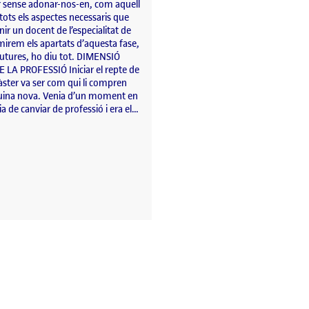
ar sense adonar-nos-en, com aquell
 tots els aspectes necessaris que
nir un docent de l’especialitat de
mirem els apartats d’aquesta fase,
 futures, ho diu tot. DIMENSIÓ
 LA PROFESSIÓ Iniciar el repte de
àster va ser com qui li compren
uina nova. Venia d’un moment en
a de canviar de professió i era el…