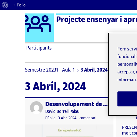
Quant al WordPress
+ Folio
Logo Ágora
Projecte ensenyar i apr
Saltar al contingut
Participants
Fem serv
funcionali
personali
Semestre 20231 - Aula 1
3 Abril, 2024
acceptar, 
informaci
3 Abril, 2024
Desenvolupament de la revista: competència digital
Publicat per
Publicat 
Publicat per
David Borrell Palau
Visibilitat:
Data de publicació
3 maig, 2024 12:21 pm
el Desenvolupament de la
Públic
-
3 Abr. 2024
-
comentari
PRESENT
molt com