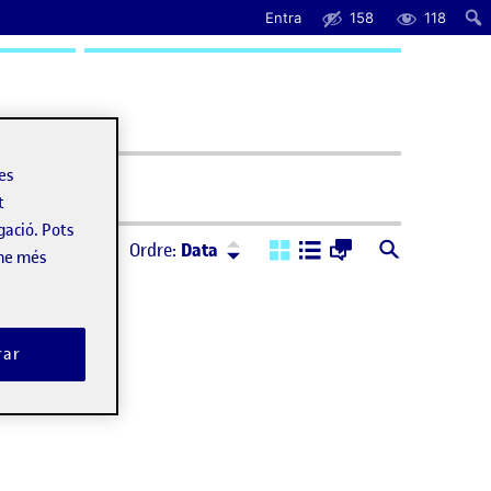
Entra
158
118
uda
les
t
gació. Pots
Ordre:
Descendent
Ordre:
Data
-ne més
rar