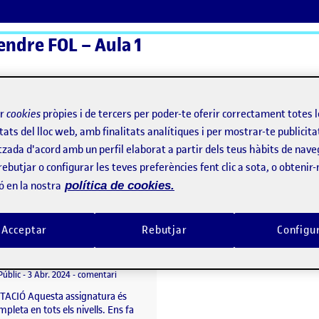
endre FOL – Aula 1
ActiFolios
Aj
ir
cookies
pròpies i de tercers per poder-te oferir correctament totes 
tats del lloc web, amb finalitats analítiques i per mostrar-te publicita
tzada d'acord amb un perfil elaborat a partir dels teus hàbits de nave
rebutjar o configurar les teves preferències fent clic a sota, o obtenir
ó en la nostra
política de cookies.
Acceptar
Rebutjar
Configu
FASE DISSENY
per
Publicat per
Javier Garcia Rodriguez
 revista: competència digital
Visibilitat:
Data de publicació
2 maig, 2024 11:18 am
el FASE DISSENY
Públic
-
3 Abr. 2024
-
comentari
ACIÓ Aquesta assignatura és
pleta en tots els nivells. Ens fa