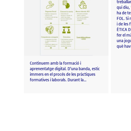
treball
qui diu,
ha de te
FOL. Si 
i de les
ÈTICA DE
fer el m
una jog
què havi
Continuem amb la formació i
aprenentatge digital. D’una banda, estic
immers en el procés de les pràctiques
formatives i laborals. Durant la…