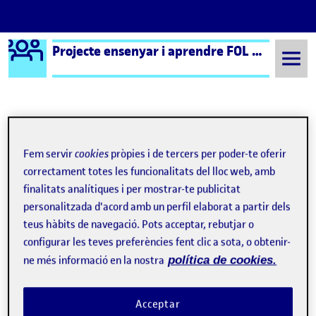
Logo Ágora
Projecte ensenyar i aprendre FOL – Aula 1
Saltar al contingut
Semestre 20231 - Aula 1
12. Fase final de publicació – Aprenentatge del contingut de FOL
Fem servir
cookies
pròpies i de tercers per poder-te oferir
Navegació d'entrades
: 11. Fase final de publicació – Dimensió ètica de la
: FA
Anterior
Següent
correctament totes les funcionalitats del lloc web, amb
finalitats analítiques i per mostrar-te publicitat
12. Fase final de publicació –
Publicat per
personalitzada d'acord amb un perfil elaborat a partir dels
teus hàbits de navegació. Pots acceptar, rebutjar o
Publicat per
Mónica Montoro Velazquez
configurar les teves preferències fent clic a sota, o obtenir-
Visibilitat:
Data de publicació
3 maig, 2024 11:39 pm
el 12. Fase final de publicació – Aprene
Públic
-
3 Maig 2024
-
comentari
ne més informació en la nostra
política de cookies.
Ara que arribem al final d’aquesta reflexió, m’agrada poder
comprovar que he pogut desenvolupar totes les dimensions
Acceptar