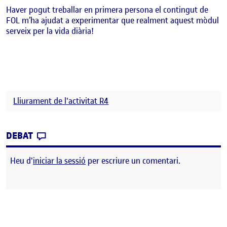
Haver pogut treballar en primera persona el contingut de
FOL m’ha ajudat a experimentar que realment aquest mòdul
serveix per la vida diària!
Lliurament de l'activitat R4
CONTRIBUTION
0
EL 12. FASE FINAL DE PUBLICACIÓ – APRE
DEBAT
Heu d'
iniciar la sessió
per escriure un comentari.