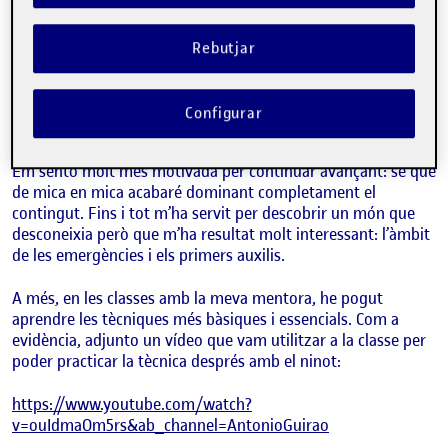
treballades, en nivells més elevats del que jo esperava.
Quant al contingut del mòdul que em preparo per impartir,
Rebutjar
em sento molt més segura que abans. Sé que mai es deixa
d’aprendre i que hauré de continuar amb la meva formació,
però ja he pogut donar el primer pas, que és començar i
Configurar
perdre-li la por.
Em sento molt més motivada per continuar avançant: sé que
de mica en mica acabaré dominant completament el
contingut. Fins i tot m’ha servit per descobrir un món que
desconeixia però que m’ha resultat molt interessant: l’àmbit
de les emergències i els primers auxilis.
A més, en les classes amb la meva mentora, he pogut
aprendre les tècniques més bàsiques i essencials. Com a
evidència, adjunto un vídeo que vam utilitzar a la classe per
poder practicar la tècnica després amb el ninot:
https://www.youtube.com/watch?
v=ouIdmaOm5rs&ab_channel=AntonioGuirao