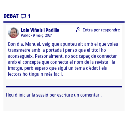
CONTRIBUTIONS
EL FASE DE DISSENY: LA PORTADA
DEBAT
1
says:
Laia Viñals i Padilla
Entra per respondre
Visibilitat:
Públic
9 maig, 2024
Bon dia, Manuel, veig que apunteu alt amb el que voleu
transmetre amb la portada i penso que el títol ho
aconsegueix. Personalment, no soc capaç de connectar
amb el concepte que connecta el nom de la revista i la
imatge, però espero que sigui un tema d’edat i els
lectors ho tinguin més fàcil.
Heu d'
iniciar la sessió
per escriure un comentari.