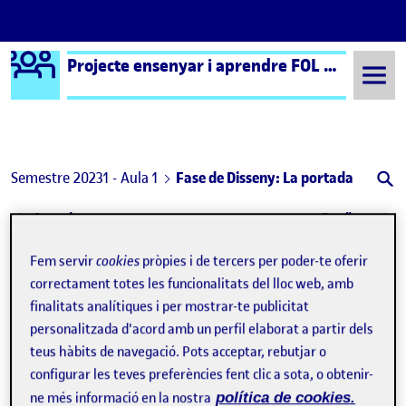
Logo Ágora
Projecte ensenyar i aprendre FOL – Aula 1
Saltar al contingut
Semestre 20231 - Aula 1
Fase de Disseny: La portada
Navegació d'entrades
: Mecatrònica industrial?
: Evo
Anterior
Següent
Fem servir
cookies
pròpies i de tercers per poder-te oferir
Fase de Disseny: La portada
Publicat per
correctament totes les funcionalitats del lloc web, amb
Publicat per
Manuel Pulido Ballesté
finalitats analítiques i per mostrar-te publicitat
Visibilitat:
Data de publicació
3 maig, 2024 11:38 pm
a Fase de Disseny: La portada
Públic
-
3 Maig 2024
-
1 comentari
personalitzada d'acord amb un perfil elaborat a partir dels
teus hàbits de navegació. Pots acceptar, rebutjar o
En aquesta entrada vull reflexionar sobre un aspecte clau de
configurar les teves preferències fent clic a sota, o obtenir-
la nostra revista digital «Set de FOL»: la seva portada. La
ne més informació en la nostra
política de cookies.