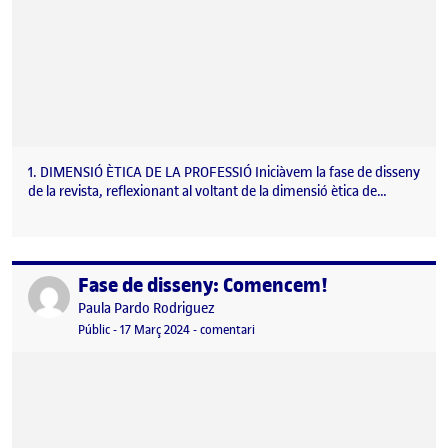
1. DIMENSIÓ ÈTICA DE LA PROFESSIÓ Iniciàvem la fase de disseny
de la revista, reflexionant al voltant de la dimensió ètica de…
Fase de disseny: Comencem!
Publicat per
Publicat per
Paula Pardo Rodriguez
Visibilitat:
Data de publicació
4 maig, 2024 10:43 am
el Fase de disseny: Comencem!
Públic
-
17 Març 2024
-
comentari