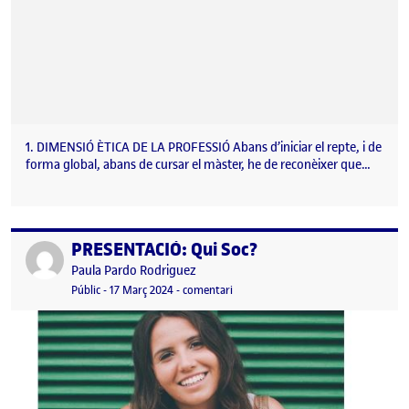
1. DIMENSIÓ ÈTICA DE LA PROFESSIÓ Abans d’iniciar el repte, i de
forma global, abans de cursar el màster, he de reconèixer que…
PRESENTACIÓ: Qui Soc?
Publicat per
Publicat per
Paula Pardo Rodriguez
Visibilitat:
Data de publicació
4 maig, 2024 10:44 am
el PRESENTACIÓ: Qui Soc?
Públic
-
17 Març 2024
-
comentari