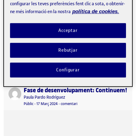
configurar les teves preferències fent clic a sota, o obtenir-
ne més informació en la nostra
política de cookies.
Acceptar
Rebutjar
1. DIMENSIÓ ÈTICA DE LA PROFESSIÓ Si bé és cert que la
dimensió competencial, és a dir, “l’expertesa en el contingut i…
Configurar
Fase de desenvolupament: Continuem!
Publicat per
Publicat per
Paula Pardo Rodriguez
Visibilitat:
Data de publicació
4 maig, 2024 10:43 am
el Fase de desenvolupament: Conti
Públic
-
17 Març 2024
-
comentari