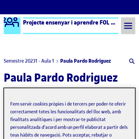
Logo Ágora
Projecte ensenyar i aprendre FOL – Aula 1
Saltar al contingut
Semestre 20231 - Aula 1
Paula Pardo Rodriguez
Paula Pardo Rodriguez
Fase final de publicació: Acabem!
Publicat per
Publicat per
Paula Pardo Rodriguez
Fem servir
cookies
pròpies i de tercers per poder-te oferir
Visibilitat:
Data de publicació
4 maig, 2024 10:42 am
a Fase final de publicació: Acabem!
Públic
-
17 Març 2024
-
1 comentari
correctament totes les funcionalitats del lloc web, amb
finalitats analítiques i per mostrar-te publicitat
personalitzada d'acord amb un perfil elaborat a partir dels
teus hàbits de navegació. Pots acceptar, rebutjar o