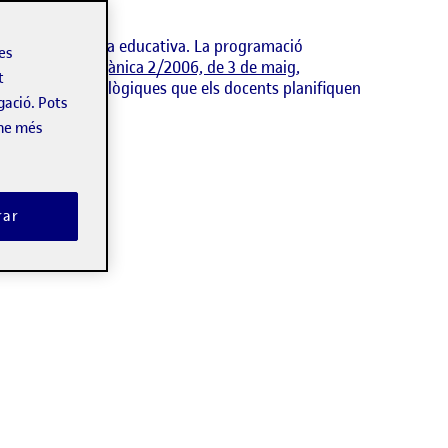
ficació de la tasca educativa. La programació
les
ifica la Llei Orgànica 2/2006, de 3 de maig,
t
ctiques i metodològiques que els docents planifiquen
gació. Pots
-ne més
rar