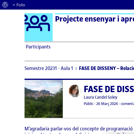
Quant al WordPress
+ Folio
Logo Ágora
Projecte ensenyar i apr
Saltar al contingut
Participants
Semestre 20231 - Aula 1
FASE DE DISSENY – Relació
FASE DE DISS
Publicat per
Publicat per
Laura Candel Soley
Visibilitat:
Data de publicació
30 abril, 
Públic
-
26 Març 2024
-
comenta
M’agradaria parlar-vos del concepte de programació d