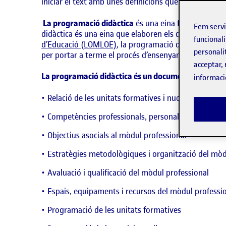
iniciar el text amb unes definicions que ens situïn:
La programació didàctica
és una eina fonamental pel
Fem serv
didàctica és una eina que elaboren els docents i seg
funcionali
d’Educació (LOMLOE)
, la programació didàctica es 
personali
per portar a terme el procés d’ensenyament i apren
acceptar, 
La programació didàctica és un document que recull
informaci
Relació de les unitats formatives i nuclis formatius
Competències professionals, personals i socials
Objectius asocials al mòdul professional
Estratègies metodològiques i organització del mòd
Avaluació i qualificació del mòdul professional
Espais, equipaments i recursos del mòdul professi
Programació de les unitats formatives