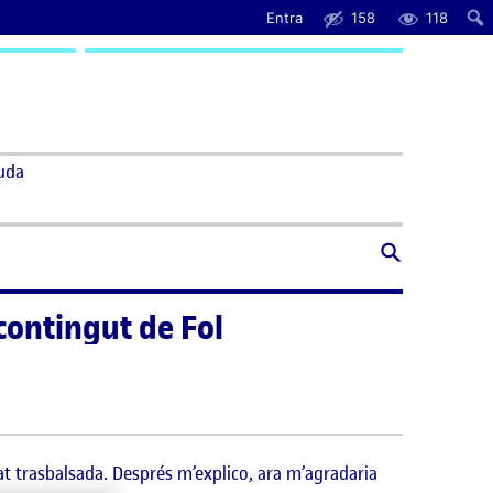
Entra
158
118
uda
contingut de Fol
t trasbalsada. Després m’explico, ara m’agradaria