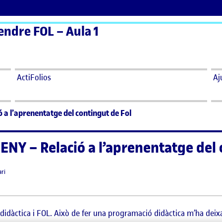
endre FOL – Aula 1
ActiFolios
Aj
 a l’aprenentatge del contingut de Fol
ENY – Relació a l’aprenentatge del 
2024 4:25 pm
el FASE DE DISSENY – Relació a l’aprenentatge del contingut de Fol
ri
idàctica i FOL. Això de fer una programació didàctica m’ha deixa