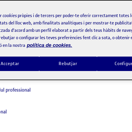
s docents i, per tant, també ho és en l’àmbit de FOL, és la plani
ir
cookies
pròpies i de tercers per poder-te oferir correctament totes 
ons la
Llei Orgànica 3/2020, de 29 de desembre, per la qual es mod
tats del lloc web, amb finalitats analítiques i per mostrar-te publicita
defineix com un document que recull el conjunt de decisions didà
tzada d'acord amb un perfil elaborat a partir dels teus hàbits de nave
entatge en una determinada àrea o matèria.
rebutjar o configurar les teves preferències fent clic a sota, o obtenir
 la següent informació:
ó en la nostra
política de cookies.
Acceptar
Rebutjar
Configu
ul professional
onal