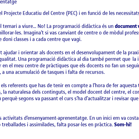
nentatge
 el Projecte Educatiu del Centre (PEC) i en funció de les necessita
el temari a viure… No! La programació didàctica és un
document 
 millorar-les. Imagina’t si vas canviant de centre o de mòdul profe
doni classes i a cada centre que vagi.
ot ajudar i orientar als docents en el desenvolupament de la prax
qualitat. Una programació didàctica al dia també permet que la i
 en el meu centre de pràctiques que els docents no fan un segui
 a una acumulació de tasques i falta de recursos.
 els referents que has de tenir en compte a l’hora de fer aquesta 
s, la naturalesa dels continguts, el model docent del centre, el co
 perquè segons va passant el curs s’ha d’actualitzar i revisar q
s activitats d’ensenyament-aprenentatge. En un inici em va costar 
treballades i assimilades, falta posar-les en pràctica.
Som-hi!