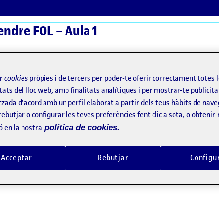
endre FOL – Aula 1
ActiFolios
Aj
ir
cookies
pròpies i de tercers per poder-te oferir correctament totes 
tats del lloc web, amb finalitats analítiques i per mostrar-te publicita
tzada d'acord amb un perfil elaborat a partir dels teus hàbits de nave
rebutjar o configurar les teves preferències fent clic a sota, o obtenir
ó en la nostra
política de cookies.
Acceptar
Rebutjar
Configu
elació a l’aprenentatge del contingut de Fol