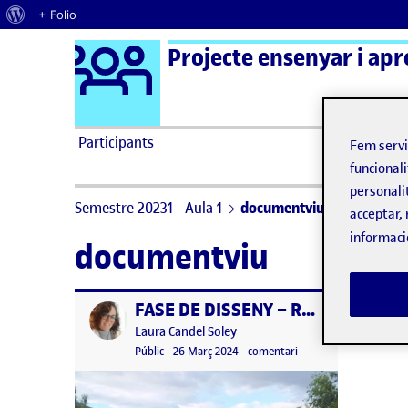
Quant al WordPress
+ Folio
Logo Ágora
Projecte ensenyar i apr
Saltar al contingut
Participants
Fem serv
funcionali
personali
Semestre 20231 - Aula 1
documentviu
acceptar, 
informaci
documentviu
FASE DE DISSENY – Relació a l’aprenentatge del contingut de Fol
Publicat per
Publicat per
Laura Candel Soley
Visibilitat:
Data de publicació
30 abril, 2024 4:25 pm
el FASE DE DISSENY – R
Públic
-
26 Març 2024
-
comentari