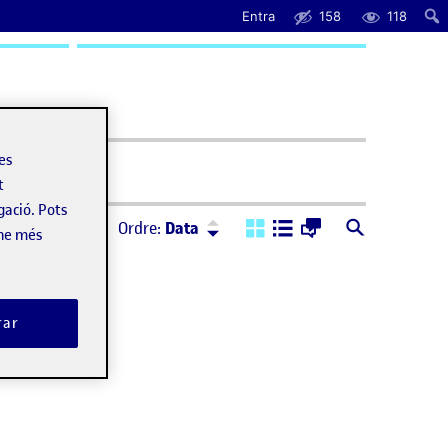
Entra
158
118
uda
les
t
gació. Pots
Ordre:
Descendent
Ordre:
Data
-ne més
rar